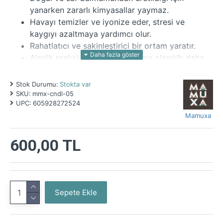
yanarken zararlı kimyasallar yaymaz.
Havayı temizler ve iyonize eder, stresi ve
kaygıyı azaltmaya yardımcı olur.
Rahatlatıcı ve sakinleştirici bir ortam yaratır.
Alerjik reaksiyonlara neden olma olasılığı daha
düşüktür.
Doğal bir ürün olduğu için çevre dostudur.
Stok Durumu:
Stokta var
SKU:
mmx-cndl-05
Balmumu Mumlarımızın Özellikleri:
UPC:
605928272524
El Yapımı:
Her mum özenle ve sevgiyle elle
Mamuxa
sarılır.
%100 Doğal:
Balmumu, genç işçi arılar
600,00 TL
tarafından üretilen doğal bir üründür.
Saf:
Mumlarımızda hiçbir katkı maddesi veya
yapay bileşen bulunmaz.
Uzun Ömürlü:
Balmumu mumlar, parafin
Sepete Ekle
mumlardan daha uzun ömürlüdür.
Doğal Aroma:
Hafif bir bal kokusuna sahiptir.