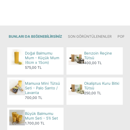
Kullanım Talimatları:
Mumlarınızı yüksek sıcaklıklardan ve ısı
kaynaklarından uzak tutun.
Mumlarınızı çocukların ve evcil hayvanların
erişemeyeceği bir yerde kullanın.
Yanan bir mumun yanından asla ayrılmayın.
BUNLARI DA BEĞENEBILIRSINIZ
SON GÖRÜNTÜLENENLER
POPÜL
Mumlarınızı ateşe duyarlı nesnelerin uzağında
yakın ve yanıcı-patlayıcı maddelerden uzak
Doğal Balmumu
Benzoin Reçine
tutun.
Mum - Küçük Mum
Tütsü
Balmumu yaşayan bir maddedir ve hava ile
(6cm x 15cm)
400,00 TL
575,00 TL
temas ettiğinde renk değiştirebilir. Bu nedenle,
bekletilen mumlarda renk tonlarında ufak
farklılıklar olabilir.
Mamuxa Mini Tütsü
Okaliptus Kuru Bitki
Seti - Palo Santo /
Tütsü
Lavanta
İyi günlerde kullanmanız dileğiyle!
250,00 TL
700,00 TL
Büyük Balmumu
Mum Seti - 5’li Set
1.700,00 TL