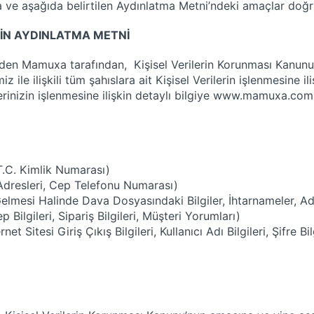
nda ve aşağıda belirtilen Aydınlatma Metni’ndeki amaçlar doğ
ŞKİN AYDINLATMA METNİ
eden Mamuxa tarafından, Kişisel Verilerin Korunması Kanunu’n
z ile ilişkili tüm şahıslara ait Kişisel Verilerin işlenmesin
erinizin işlenmesine ilişkin detaylı bilgiye
www.mamuxa.com.
T.C. Kimlik Numarası)
Adresleri, Cep Telefonu Numarası)
esi Halinde Dava Dosyasındaki Bilgiler, İhtarnameler, Adli
ep Bilgileri, Sipariş Bilgileri, Müşteri Yorumları)
ernet Sitesi Giriş Çıkış Bilgileri, Kullanıcı Adı Bilgileri, Şifre 