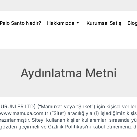
Palo Santo Nedir?
Hakkımızda
Kurumsal Satış
Blo
Aydınlatma Metni
ÜRÜNLER LTD
) (“
Mamuxa”
veya “
Şirket
”) için kişisel veril
www.mamuxa.com.tr
(“
Site
”) aracılığıyla (i) işlediğimiz kiş
azırlanmıştır. Siteyi kullanan kişiler kullanımları sırasında yü
arı gözden geçirmeli ve Gizlilik Politikası’nı kabul etmemeniz