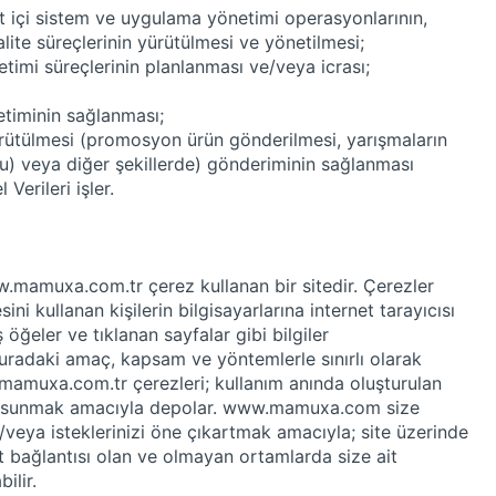
ket içi sistem ve uygulama yönetimi operasyonlarının,
alite süreçlerinin yürütülmesi ve yönetilmesi;
etimi süreçlerinin planlanması ve/veya icrası;
netiminin sağlanması;
yürütülmesi (promosyon ürün gönderilmesi, yarışmaların
bu) veya diğer şekillerde) gönderiminin sağlanması
Verileri işler.
ww.mamuxa.com.tr çerez kullanan bir sitedir. Çerezler
ni kullanan kişilerin bilgisayarlarına internet tarayıcısı
öğeler ve tıklanan sayfalar gibi bilgiler
uradaki amaç, kapsam ve yöntemlerle sınırlı olarak
amuxa.com.tr çerezleri; kullanım anında oluşturulan
hizmet sunmak amacıyla depolar. www.mamuxa.com size
/veya isteklerinizi öne çıkartmak amacıyla; site üzerinde
bağlantısı olan ve olmayan ortamlarda size ait
ilir.