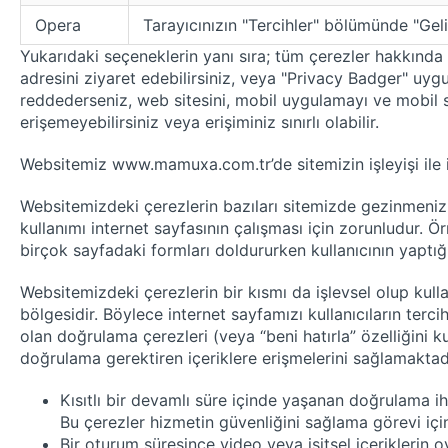
Opera
Tarayıcınızın "Tercihler" bölümünde "Gel
Yukarıdaki seçeneklerin yanı sıra; tüm çerezler hakkında
adresini ziyaret edebilirsiniz, veya "Privacy Badger" uygu
reddederseniz, web sitesini, mobil uygulamayı ve mobil s
erişemeyebilirsiniz veya erişiminiz sınırlı olabilir.
Websitemiz
www.mamuxa.com.tr’de
sitemizin işleyişi ile 
Websitemizdeki çerezlerin bazıları sitemizde gezinmeniz, 
kullanımı internet sayfasının çalışması için zorunludur. Ör
birçok sayfadaki formları doldururken kullanıcının yaptığı
Websitemizdeki çerezlerin bir kısmı da işlevsel olup kullan
bölgesidir. Böylece internet sayfamızı kullanıcıların ter
olan doğrulama çerezleri (veya “beni hatırla” özelliğini ku
doğrulama gerektiren içeriklere erişmelerini sağlamaktadı
Kısıtlı bir devamlı süre içinde yaşanan doğrulama ihl
Bu çerezler hizmetin güvenliğini sağlama görevi içi
Bir oturum süresince video veya işitsel içeriklerin o