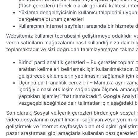
(flash çerezleri) (örnek olarak görüntü kalitesi, inte
Yükleme dengeleyicisinin kullanıcı taleplerini uygu
dengeleme oturum çerezleri
Kullanıcının internet sayfaları arasında bir hizmete 
Websitemiz kullanıcı tecrübesini geliştirmeye odaklıdır 
veren satıcıların mağazalarını nasıl kullandığınıza dair bi
toplamaktadır ve sizi doğrudan tanımlayamayan takma adlı
Birinci parti analitik çerezleri – Bu çerezler topla
aratılan kelimeleri belirlemek için kullanılmaktadı
geliştirecek eklemelerin yapılmasını sağlamak için 
Üçüncü parti analitik çerezleri – Mamuxa aynı zaman
içeriğiyle nasıl etkileşim sağladığını ölçmek amacı
yaptıkları işlemleri “hatırlamaktadır”. Google Analy
vazgeçebileceğinize dair talimatlar için aşağıdaki bilg
Son olarak, Sosyal ve İçerik çerezleri birden çok sosyal 
video dosyalarının oynatılmasını sağlayan veya yorum kı
geliştirmek ve internet sayfasıyla olan etkileşimi gelişt
pazar araştırması gibi amaçlarla kullanılan bazı çerezleri