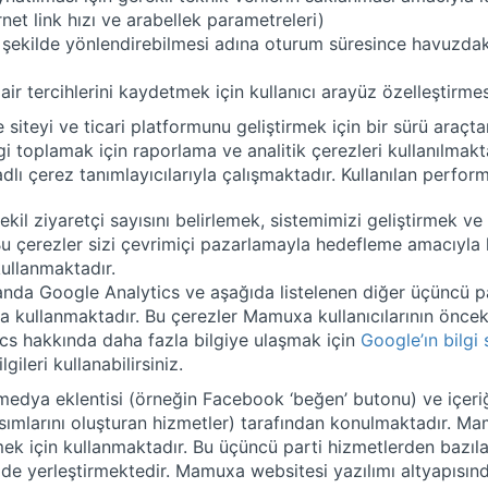
rnet link hızı ve arabellek parametreleri)
n şekilde yönlendirebilmesi adına oturum süresince havuzdak
dair tercihlerini kaydetmek için kullanıcı arayüz özelleştirme
ve siteyi ve ticari platformunu geliştirmek için bir sürü ar
lgi toplamak için raporlama ve analitik çerezleri kullanılmakta
 çerez tanımlayıcılarıyla çalışmaktadır. Kullanılan perform
m tekil ziyaretçi sayısını belirlemek, sistemimizi geliştirmek
r. Bu çerezler sizi çevrimiçi pazarlamayla hedefleme amacıyl
kullanmaktadır.
da Google Analytics ve aşağıda listelenen diğer üçüncü parti
yla kullanmaktadır. Bu çerezler Mamuxa kullanıcılarının önce
tics hakkında daha fazla bilgiye ulaşmak için
Google’ın bilgi 
ileri kullanabilirsiniz.
medya eklentisi (örneğin Facebook ‘beğen’ butonu) ve içeriğ
sımlarını oluşturan hizmetler) tarafından konulmaktadır. M
irmek için kullanmaktadır. Bu üçüncü parti hizmetlerden bazı
 de yerleştirmektedir.
Mamuxa websitesi yazılımı altyapısınd