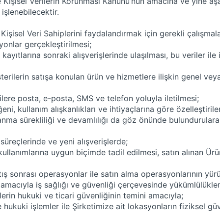
ve Kişisel Verilerin Korunması Kanunu’nun amacına ve yine a
işlenebilecektir.
şisel Veri Sahiplerini faydalandırmak için gerekli çalışmaları
syonlar gerçekleştirilmesi;
 kayıtlarına sonraki alışverişlerinde ulaşılması, bu veriler il
şterilerin satışa konulan ürün ve hizmetlere ilişkin genel v
lere posta, e-posta, SMS ve telefon yoluyla iletilmesi;
ni, kullanım alışkanlıkları ve ihtiyaçlarına göre özelleştirile
lanma sürekliliği ve devamlılığı da göz önünde bulundurula
süreçlerinde ve yeni alışverişlerde;
 kullanımlarına uygun biçimde tadil edilmesi, satın alınan Ürü
tış sonrası operasyonlar ile satın alma operasyonlarının yür
i amacıyla iş sağlığı ve güvenliği çerçevesinde yükümlülükleri
şilerin hukuki ve ticari güvenliğinin temini amacıyla;
e hukuki işlemler ile Şirketimize ait lokasyonların fiziksel g