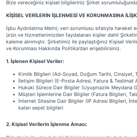
Bize vereceğiniz kişisel bilgileriniz Şirket sorumluluğu
KİŞİSEL VERİLERİN İŞLENMESİ VE KORUNMASINA İLİ
İşbu Aydınlatma Metni; veri sorumlusu sıfatıyla hareket 
ürün ve hizmetlerimizden faydalanan kişiler dahil Şirketimi
kaleme alınmıştır. Şirketimiz ile paylaştığınız Kişisel Veril
ve Korunması Hakkında Politika’dan erişebilirsiniz.
1. İşlenen Kişisel Veriler
:
Kimlik Bilgileri
(Ad-Soyad, Doğum Tarihi, Cinsiyet, 
İletişim Bilgileri
(E-Posta Adresi, Fatura & Teslimat 
Hukuki Sürece Dair Bilgiler
(Uyuşmazlık Meydana Gelm
Müşteri İşlemlerine Dair Bilgiler
(Fatura Bilgileri, Tal
İnternet Sitesine Dair Bilgiler
(IP Adresi Bilgileri, İnt
kalan sepet bilgileri
2. Kişisel Verilerin İşlenme Amacı
: