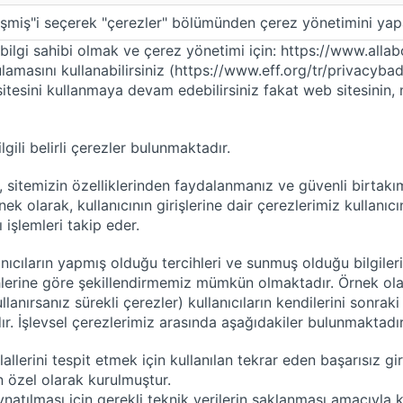
işmiş"i seçerek "çerezler" bölümünden çerez yönetimini yapab
 bilgi sahibi olmak ve çerez yönetimi için: https://www.all
lamasını kullanabilirsiniz (https://www.eff.org/tr/privacybad
itesini kullanmaya devam edebilirsiniz fakat web sitesinin, 
ilgili belirli çerezler bulunmaktadır.
sitemizin özelliklerinden faydalanmanız ve güvenli birtakım 
nek olarak, kullanıcının girişlerine dair çerezlerimiz kullanıc
 işlemleri takip eder.
ıcıların yapmış olduğu tercihleri ve sunmuş olduğu bilgileri ha
cihlerine göre şekillendirmemiz mümkün olmaktadır. Örnek ola
llanırsanız sürekli çerezler) kullanıcıların kendilerini sonra
r. İşlevsel çerezlerimiz arasında aşağıdakiler bulunmaktadır
allerini tespit etmek için kullanılan tekrar eden başarısız gir
n özel olarak kurulmuştur.
ynatılması için gerekli teknik verilerin saklanması amacıyla 