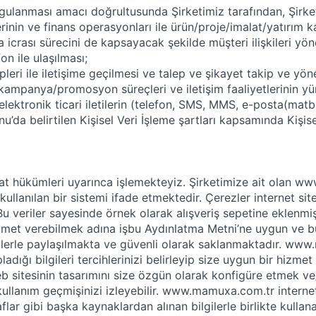
ve uygulanması amacı doğrultusunda Şirketimiz tarafından, Şir
erinin ve finans operasyonları ile ürün/proje/imalat/yatırım k
icrası sürecini de kapsayacak şekilde müşteri ilişkileri yön
n ile ulaşılması;
hipleri ile iletişime geçilmesi ve talep ve şikayet takip ve yö
am/kampanya/promosyon süreçleri ve iletişim faaliyetlerinin 
ektronik ticari iletilerin (telefon, SMS, MMS, e-posta(mat
u’da belirtilen Kişisel Veri İşleme şartları kapsamında Kişisel 
zuat hükümleri uyarınca işlemekteyiz. Şirketimize ait olan w
llanılan bir sistemi ifade etmektedir. Çerezler internet sitesi
u veriler sayesinde örnek olarak alışveriş sepetine eklenmiş 
izmet verebilmek adına işbu Aydınlatma Metni’ne uygun ve b
ilerle paylaşılmakta ve güvenli olarak saklanmaktadır.
www.m
pladığı bilgileri tercihlerinizi belirleyip size uygun bir 
b sitesinin tasarımını size özgün olarak konfigüre etmek ve
kullanım geçmişinizi izleyebilir.
www.mamuxa.com.tr internet 
aflar gibi başka kaynaklardan alınan bilgilerle birlikte kullanab