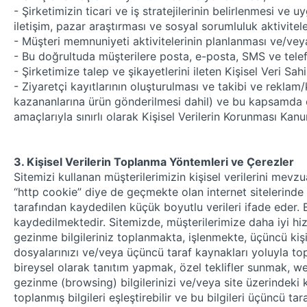
- Şirketimizin ticari ve iş stratejilerinin belirlenmesi 
iletişim, pazar araştırması ve sosyal sorumluluk aktivitel
- Müşteri memnuniyeti aktivitelerinin planlanması ve/veya 
- Bu doğrultuda müşterilere posta, e-posta, SMS ve telefo
- Şirketimize talep ve şikayetlerini ileten Kişisel Veri Sa
- Ziyaretçi kayıtlarının oluşturulması ve takibi ve rekl
kazananlarına ürün gönderilmesi dahil) ve bu kapsamda el
amaçlarıyla sınırlı olarak Kişisel Verilerin Korunması Kanun
3. Kişisel Verilerin Toplanma Yöntemleri ve Çerezler
Sitemizi kullanan müşterilerimizin kişisel verilerini mev
“http cookie” diye de geçmekte olan internet sitelerinde ku
tarafından kaydedilen küçük boyutlu verileri ifade eder. B
kaydedilmektedir. Sitemizde, müşterilerimize daha iyi h
gezinme bilgileriniz toplanmakta, işlenmekte, üçüncü kiş
dosyalarınızı ve/veya üçüncü taraf kaynakları yoluyla to
bireysel olarak tanıtım yapmak, özel teklifler sunmak, we
gezinme (
browsing
) bilgilerinizi ve/veya site üzerindeki 
toplanmış bilgileri eşleştirebilir ve bu bilgileri üçüncü tar