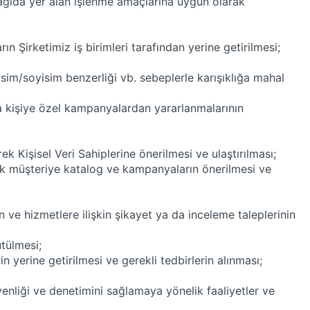
şağıda yer alan işlenme amaçlarına uygun olarak
n Şirketimiz iş birimleri tarafından yerine getirilmesi;
e isim/soyisim benzerliği vb. sebeplerle karışıklığa mahal
eya kişiye özel kampanyalardan yararlanmalarının
rek Kişisel Veri Sahiplerine önerilmesi ve ulaştırılması;
rak müşteriye katalog ve kampanyaların önerilmesi ve
n ve hizmetlere ilişkin şikayet ya da inceleme taleplerinin
ütülmesi;
n yerine getirilmesi ve gerekli tedbirlerin alınması;
üvenliği ve denetimini sağlamaya yönelik faaliyetler ve