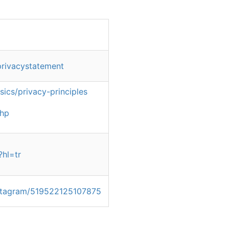
/privacystatement
sics/privacy-principles
php
?hl=tr
nstagram/519522125107875