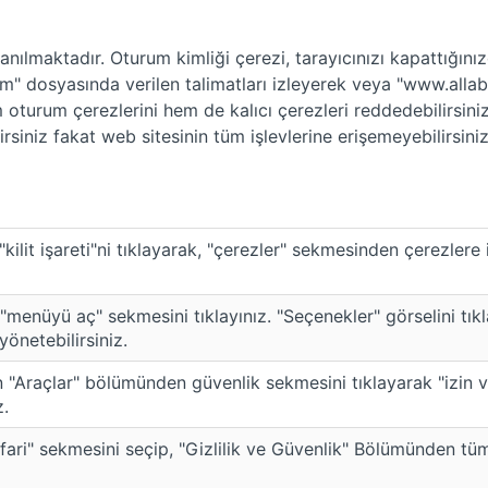
ılmaktadır. Oturum kimliği çerezi, tarayıcınızı kapattığınızd
yardım" dosyasında verilen talimatları izleyerek veya "www.a
em oturum çerezlerini hem de kalıcı çerezleri reddedebilirsini
niz fakat web sitesinin tüm işlevlerine erişemeyebilirsiniz v
ilit işareti"ni tıklayarak, "çerezler" sekmesinden çerezlere 
"menüyü aç" sekmesini tıklayınız. "Seçenekler" görselini tıkl
önetebilirsiniz.
 "Araçlar" bölümünden güvenlik sekmesini tıklayarak "izin v
z.
ari" sekmesini seçip, "Gizlilik ve Güvenlik" Bölümünden tü