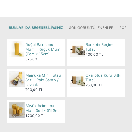
alabilirsiniz.
Yaratıcı fikirler üretebilir ve ilham alabilirsiniz.
Sezgilerinizi ve içgüdülerinizi kullanarak daha
doğru kararlar verebilirsiniz.
BUNLARI DA BEĞENEBILIRSINIZ
SON GÖRÜNTÜLENENLER
POPÜL
Korkularınızdan ve endişelerinizden
kurtulabilirsiniz.
Daha güçlü ve sağlıklı bir bağışıklık sistemine
Doğal Balmumu
Benzoin Reçine
Mum - Küçük Mum
Tütsü
sahip olabilirsiniz.
(6cm x 15cm)
400,00 TL
575,00 TL
Çilek Kuvars taşı ile hayatınızda daha fazla sevgi,
uyum ve denge sağlayabilirsiniz.
Önemli Not:
Tıbbi semptomlar ve tedavilerle ilgili
Mamuxa Mini Tütsü
Okaliptus Kuru Bitki
Seti - Palo Santo /
Tütsü
bilgiler her zaman bir sağlık uzmanına danışılarak
Lavanta
250,00 TL
alınmalıdır. Bu metin tıbbi tavsiye olarak
700,00 TL
değerlendirilmemeli, sadece bilgilendirme amaçlı
kullanılmalıdır.
Büyük Balmumu
Mum Seti - 5’li Set
1.700,00 TL