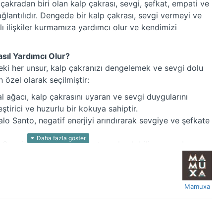
kradan biri olan kalp çakrası, sevgi, şefkat, empati ve
lantılıdır. Dengede bir kalp çakrası, sevgi vermeyi ve
klı ilişkiler kurmamıza yardımcı olur ve kendimizi
asıl Yardımcı Olur?
eki her unsur, kalp çakranızı dengelemek ve sevgi dolu
 özel olarak seçilmiştir:
 ağacı, kalp çakrasını uyaran ve sevgi duygularını
ştirici ve huzurlu bir kokuya sahiptir.
lo Santo, negatif enerjiyi arındırarak sevgiye ve şefkate
Sevginin ve romantizmin taşı olarak bilinen pembe
nı açarak sevgi vermeyi ve almayı kolaylaştırır.
taşı, sakinleştirici ve huzurlu bir enerji yayarak kalp
e sevgi dolu bir atmosfer yaratır.
Mamuxa
u:
Bu deniz kabuğu, sevginin ve romantizmin sembolü
ı uyarmaya yardımcı olur.
mumu mumun doğal ve saf ışığı, kalp çakrasını uyaran