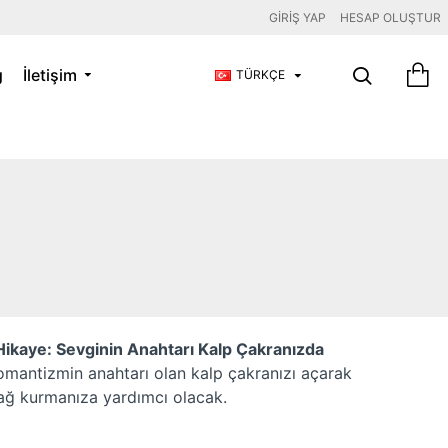
GIRIŞ YAP
HESAP OLUŞTUR
g
İletişim
TÜRKÇE
 Hikaye: Sevginin Anahtarı Kalp Çakranızda
romantizmin anahtarı olan kalp çakranızı açarak
 bağ kurmanıza yardımcı olacak.