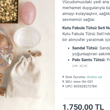
Vücudumuzdaki yedi ana ça
merhamet duygularıyla bağ
almayı kolaylaştırır, sağlı
sevmemizi sağlar.
Kutu Fabula Tütsü Seti N
Kutu Fabula Tütsü Seti'nd
bir atmosfer yaratmak için
Sandal Tütsü:
Sandal
yoğunlaştıran sakinle
Palo Santo Tütsü:
Pa
yer açar.
Pembe Kuvars Taşı:
Stok Durumu:
kuvars, kalp çakrası
Stokta var
SKU:
mmx-fbl-001
Selenit Taşı:
Selenit 
UPC:
605928272784
çakrasını dengeler v
İncili Makabe Kabuğ
olarak kalp çakranız
1.750,00 TL
Balmumu Mum:
Bal