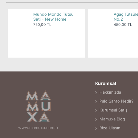
Mundo Mondo Tütsü
Ağaç Tütsüle
Seti - New Home
No.2
750,00 TL
450,00 TL
Kurumsal
Hakkımızda
Palo Santo Nedir?
Kurumsal Satış
Mamuxa Blog
www.mamuxa.com.tr
Bize Ulaşın