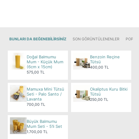
bir yerde kullanın.
Dikkat Edilmesi Gerekenler:
Kutu içeriğindeki ürünler gıda amaçlı
paketlenmemiştir.
Astım veya solunum problemi olanlar tütsüleme
BUNLARI DA BEĞENEBILIRSINIZ
SON GÖRÜNTÜLENENLER
POPÜL
sırasında yayılan dumanı solumalarından
kaçınmalıdır.
Doğal Balmumu
Benzoin Reçine
Lavanta Tütsü Buketi ile rahatlayın, huzuru hissedin
Mum - Küçük Mum
Tütsü
(6cm x 15cm)
400,00 TL
ve hayatınıza pozitif enerji katın!
575,00 TL
Önemli Not:
Tıbbi semptomlar ve tedavilerle ilgili
bilgiler her zaman bir sağlık uzmanına danışılarak
Mamuxa Mini Tütsü
Okaliptus Kuru Bitki
alınmalıdır. Bu metin tıbbi tavsiye olarak
Seti - Palo Santo /
Tütsü
Lavanta
250,00 TL
değerlendirilmemeli, sadece bilgilendirme amaçlı
700,00 TL
kullanılmalıdır.
Büyük Balmumu
Mum Seti - 5’li Set
Lavanta Tütsüsü ve Doğal Tütsü Buketleri
1.700,00 TL
Hakkında Daha Fazla Bilgi İçin: