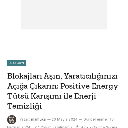
ADAÇAYI
Blokajları Aşın, Yaratıcılığınızı
Açığa Çıkarın: Positive Energy
Tütsü Karışımı ile Enerji
Temizliği
Yazar:
mamuxa
20 Mayıs 2024
Güncellenme:
10
Haziran 2024
Yorum yapılmamış
4 dk - Okuma Süresi